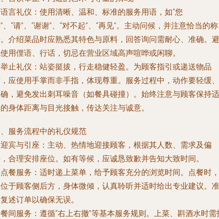
.
语言礼仪
：使用清晰、温和、标准的服务用语，如“您
”、“请”、“谢谢”、“对不起”、“再见”。主动问候，并注意恰当的称
呼。介绍菜品时应熟悉其特色与原料，回答询问需耐心、准确。
免使用俚语、行话，切忌在营业区域高声喧哗或闲聊。
.
举止礼仪
：站姿挺拔，行走稳健轻盈。为顾客指引或递送物品
时，应使用手掌而非手指，体现尊重。服务过程中，动作要轻缓
准确，避免发出刺耳噪音（如餐具碰撞）。始终注意与顾客保持
当的身体距离与目光接触，传达关注与诚意。
三、服务流程中的礼仪规范
.
迎宾与引座
：主动、热情地迎接顾客，根据其人数、需求及偏
好，合理安排座位。如有等候，应诚恳致歉并告知大致时间。
.
点餐服务
：适时递上菜单，给予顾客充分的浏览时间。点餐时
应位于顾客侧后方，身体微倾，认真聆听并适时给出专业建议。
确复述订单以确保无误。
.
餐间服务
：遵循“右上右撤”等基本服务规则。上菜、斟酒水时需