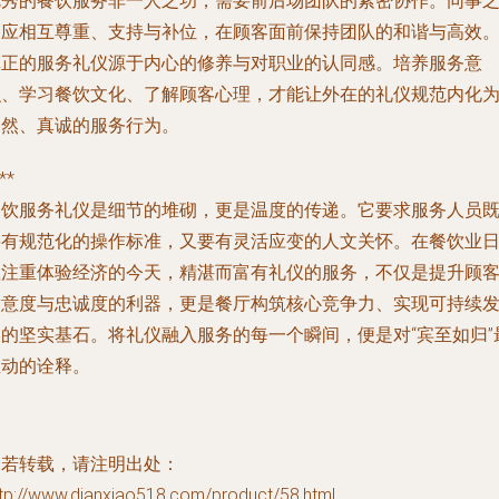
优秀的餐饮服务非一人之功，需要前后场团队的紧密协作。同事
间应相互尊重、支持与补位，在顾客面前保持团队的和谐与高效
真正的服务礼仪源于内心的修养与对职业的认同感。培养服务意
识、学习餐饮文化、了解顾客心理，才能让外在的礼仪规范内化
自然、真诚的服务行为。
**
餐饮服务礼仪是细节的堆砌，更是温度的传递。它要求服务人员
要有规范化的操作标准，又要有灵活应变的人文关怀。在餐饮业
益注重体验经济的今天，精湛而富有礼仪的服务，不仅是提升顾
满意度与忠诚度的利器，更是餐厅构筑核心竞争力、实现可持续
展的坚实基石。将礼仪融入服务的每一个瞬间，便是对“宾至如归”
生动的诠释。
如若转载，请注明出处：
ttp://www.dianxiao518.com/product/58.html