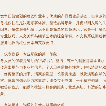
在竞争日益激烈的餐饮行业中，优质的产品固然是基础，但卓越
服务礼仪往往是决定顾客体验、塑造品牌形象、并促成回头客的
键因素。餐饮服务礼仪，远不止是简单的端茶送水，它是一门融
了专业技巧、人文关怀与细节艺术的综合学科。本文将系统阐述
饮服务礼仪的核心要素与实践要点。
一、仪表仪容：专业形象的第一印象
服务人员的仪表是餐厅的“活名片”。整洁、统一的制服是基本要求
它传递出规范与专业的信号。个人卫生需格外注意，包括清洁的
手、修剪整齐的指甲、清爽的发型（长发需束起）以及淡雅自然
妆容。佩戴的饰品应力求简洁，避免过于夸张。一个精神饱满、
带微笑的仪态，能瞬间拉近与顾客的距离，营造亲切、舒适的初
印象。
二、言谈举止：沟通的艺术与尊重的体现