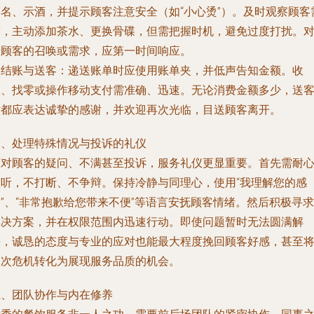
菜名、示酒，并提示顾客注意安全（如“小心烫”）。及时观察顾客
求，主动添加茶水、更换骨碟，但需把握时机，避免过度打扰。
于顾客的召唤或需求，应第一时间响应。
.
结账与送客
：递送账单时应使用账单夹，并低声告知金额。收
款、找零或操作移动支付需准确、迅速。无论消费金额多少，送
时都应表达诚挚的感谢，并欢迎再次光临，目送顾客离开。
四、处理特殊情况与投诉的礼仪
面对顾客的疑问、不满甚至投诉，服务礼仪更显重要。首先需耐
倾听，不打断、不争辩。保持冷静与同理心，使用“我理解您的感
”、“非常抱歉给您带来不便”等语言安抚顾客情绪。然后积极寻求
解决方案，并在权限范围内迅速行动。即使问题暂时无法圆满解
决，诚恳的态度与专业的应对也能最大程度挽回顾客好感，甚至
一次危机转化为展现服务品质的机会。
五、团队协作与内在修养