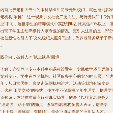
国内首批养老相关专业的本科毕业生尚未走出校门，就已遭到多
老机构“争抢”，这一现象引发社会广泛关注。与传统认知中“冷门
专业”不同，这批学生的培养模式中实践课时占比高达50%以上，
至出现了学生主动降级转入该专业的情况。更引人注目的是，部
院校创新性地引入了“文化经纪人服务”理念，为养老服务赋予了新
涵。
践导向，破解人才“纸上谈兵”困境
据了解，这批养老专业本科生的课程设置中，实践教学环节远超
统文科专业。学生在养老机构、社区服务中心的实习时长累计可
一年，从日常照护、康复训练到机构运营、活动策划均有深度参
与。这种“工学交替”的模式，使学生不仅掌握老年生理学、护理学
理论知识，更能提前适应行业真实场景，解决了以往养老服务人
才“理论强、动手弱”的痛点。多家招聘机构负责人表示，这些学
生“上手快、理解深、有情怀”，是企业迫切需要的应用型人才。