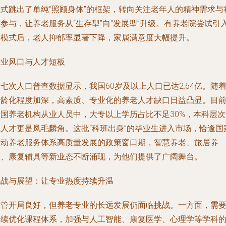
模式跳出了单纯“照顾身体”的框架，转向关注老年人的精神需求与
参与，让养老服务从“生存型”向“发展型”升级。有养老院尝试引
该模式后，老人抑郁率显著下降，家属满意度大幅提升。
行业风口与人才短板
七次人口普查数据显示，我国60岁及以上人口已达2.64亿。随
老龄化程度加深，高素质、专业化的养老人才缺口日益凸显。目
全国养老机构从业人员中，大专以上学历占比不足30%，本科层次
业人才更是凤毛麟角。这批“科班出身”的毕业生进入市场，恰逢国
推动养老服务体系高质量发展的政策窗口期，智慧养老、旅居养
老、康复辅具等新业态不断涌现，为他们提供了广阔舞台。
挑战与展望：让专业热度持续升温
尽管开局良好，但养老专业的长远发展仍面临挑战。一方面，需
持续优化课程体系，加强与人工智能、康复医学、心理学等学科