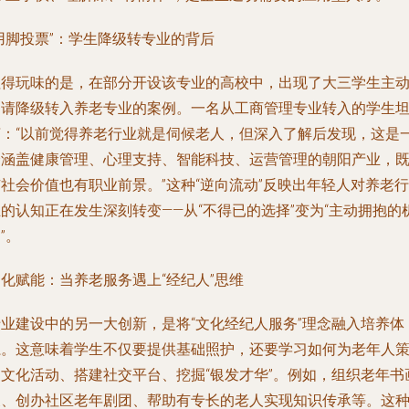
用脚投票”：学生降级转专业的背后
值得玩味的是，在部分开设该专业的高校中，出现了大三学生主
申请降级转入养老专业的案例。一名从工商管理专业转入的学生
言：“以前觉得养老行业就是伺候老人，但深入了解后发现，这是
个涵盖健康管理、心理支持、智能科技、运营管理的朝阳产业，
社会价值也有职业前景。”这种“逆向流动”反映出年轻人对养老行
的认知正在发生深刻转变——从“不得已的选择”变为“主动拥抱的
”。
化赋能：当养老服务遇上“经纪人”思维
专业建设中的另一大创新，是将“文化经纪人服务”理念融入培养体
系。这意味着学生不仅要提供基础照护，还要学习如何为老年人
划文化活动、搭建社交平台、挖掘“银发才华”。例如，组织老年书
展、创办社区老年剧团、帮助有专长的老人实现知识传承等。这