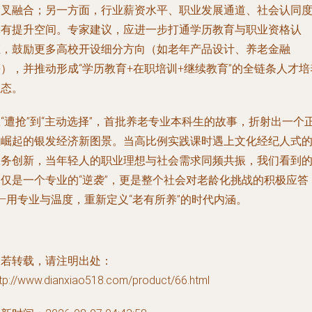
交叉融合；另一方面，行业薪资水平、职业发展通道、社会认同
仍有提升空间。专家建议，应进一步打通学历教育与职业资格认
证，鼓励更多高校开设细分方向（如老年产品设计、养老金融
），并推动形成“学历教育+在职培训+继续教育”的全链条人才培
生态。
“遭抢”到“主动选择”，首批养老专业本科生的故事，折射出一个
在崛起的银发经济新图景。当高比例实践课时遇上文化经纪人式
服务创新，当年轻人的职业理想与社会需求同频共振，我们看到
不仅是一个专业的“逆袭”，更是整个社会对老龄化挑战的积极应答
—用专业与温度，重新定义“老有所养”的时代内涵。
如若转载，请注明出处：
ttp://www.dianxiao518.com/product/66.html